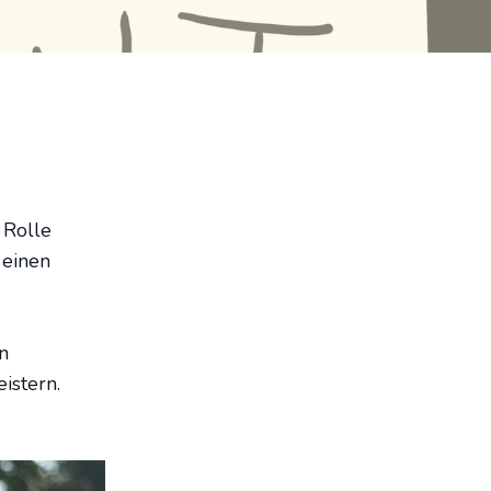
 Rolle
 einen
en
istern.