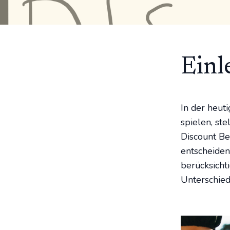
Einl
In der heuti
spielen, ste
Discount Be
entscheiden
berücksichti
Unterschied