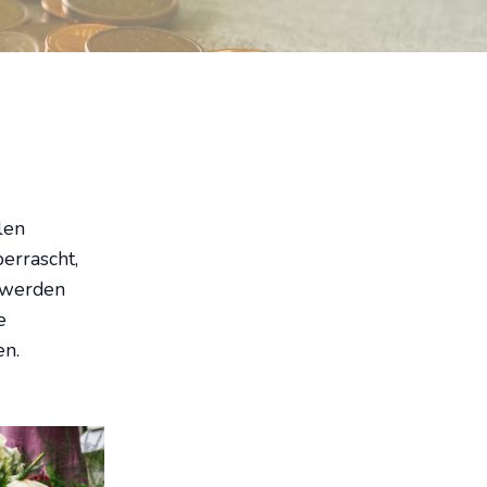
len
errascht,
t werden
e
en.