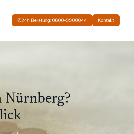
✆24h Beratung: 0800-9900044
Kontakt
in Nürnberg?
lick